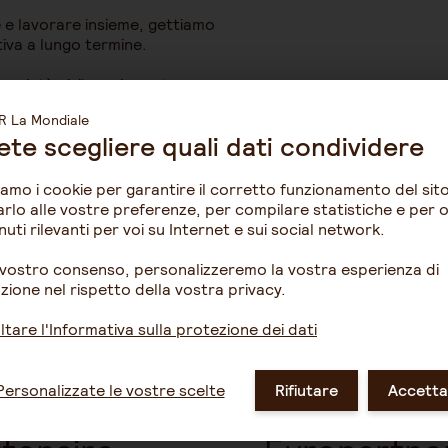
e lavorare insieme, gettiamo
tiva a lungo termine.
 società civile e ci esortano a
ete scegliere quali dati condividere
me ?
ziamo i cookie per garantire il corretto funzionamento del sit
rlo alle vostre preferenze, per compilare statistiche e per of
uti rilevanti per voi su Internet e sui social network.
 vostro consenso, personalizzeremo la vostra esperienza di
e e unisciti ai nostri team !
zione nel rispetto della vostra privacy.
tare l'Informativa sulla protezione dei dati
Personalizzate le vostre scelte
Rifiutare
Accetta
Mondiale
La Mondial