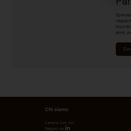
Par
Special
risparm
insuran
anni, p
Con
Chi siamo
Lavora con noi
Seguici su