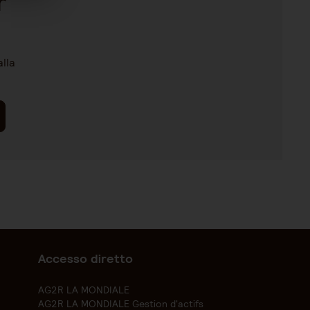
r
lla
Accesso diretto
AG2R LA MONDIALE
AG2R LA MONDIALE Gestion d'actifs